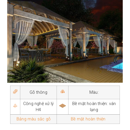
Gỗ thông
Màu:
Công nghệ xử lý
Bề mặt hoàn thiện: ván
H4
lạng
Bảng màu sắc gỗ
Bề mặt hoàn thiện