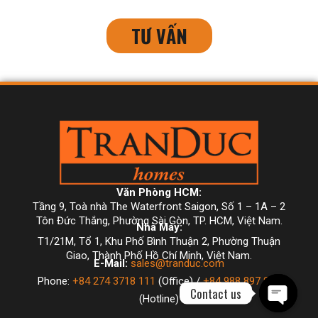
TƯ VẤN
Văn Phòng HCM:
Tầng 9, Toà nhà The Waterfront Saigon, Số 1 – 1A – 2
Tôn Đức Thắng, Phường Sài Gòn, TP. HCM, Việt Nam.
Nhà Máy:
T1/21M, Tổ 1, Khu Phố Bình Thuận 2, Phường Thuận
Giao, Thành Phố Hồ Chí Minh, Việt Nam.
E-Mail:
sales@tranduc.com
Phone:
+84 274 3718 111
(Office) /
+84 988 897 997
Contact us
(Hotline)