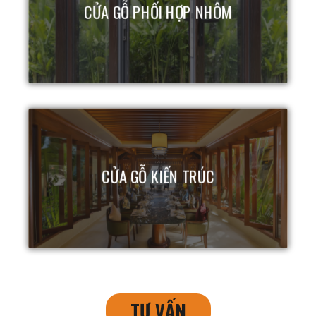
CỬA GỖ PHỐI HỢP NHÔM
CỬA GỖ KIẾN TRÚC
TƯ VẤN