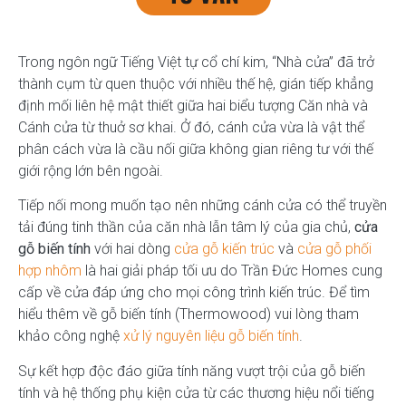
Trong ngôn ngữ Tiếng Việt tự cổ chí kim, “Nhà cửa” đã trở
thành cụm từ quen thuộc với nhiều thế hệ, gián tiếp khẳng
định mối liên hệ mật thiết giữa hai biểu tượng Căn nhà và
Cánh cửa từ thuở sơ khai. Ở đó, cánh cửa vừa là vật thể
phân cách vừa là cầu nối giữa không gian riêng tư với thế
giới rộng lớn bên ngoài.
Tiếp nối mong muốn tạo nên những cánh cửa có thể truyền
tải đúng tinh thần của căn nhà lẫn tâm lý của gia chủ,
cửa
gỗ biến tính
với hai dòng
cửa gỗ kiến trúc
và
cửa gỗ phối
hợp nhôm
là hai giải pháp tối ưu do Trần Đức Homes cung
cấp về cửa đáp ứng cho mọi công trình kiến trúc. Để tìm
hiểu thêm về gỗ biến tính (Thermowood) vui lòng tham
khảo công nghệ
xử lý nguyên liệu gỗ biến tính
.
Sự kết hợp độc đáo giữa tính năng vượt trội của gỗ biến
tính và hệ thống phụ kiện cửa từ các thương hiệu nổi tiếng