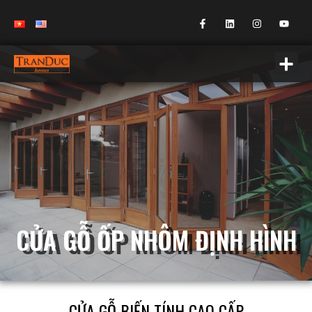
CỬA GỖ ỐP NHÔM ĐỊNH HÌNH
CỬA GỖ BIẾN TÍNH CAO CẤP